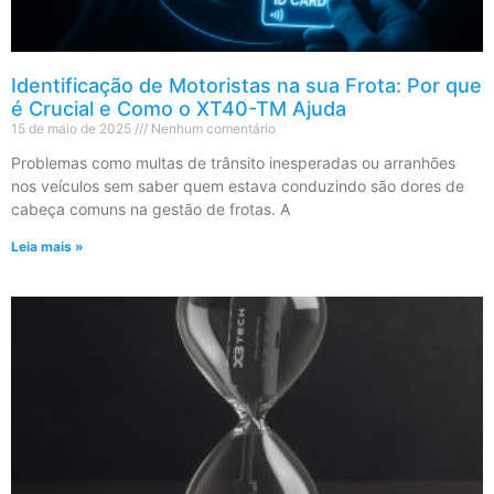
Identificação de Motoristas na sua Frota: Por que
é Crucial e Como o XT40-TM Ajuda
15 de maio de 2025
Nenhum comentário
Problemas como multas de trânsito inesperadas ou arranhões
nos veículos sem saber quem estava conduzindo são dores de
cabeça comuns na gestão de frotas. A
Leia mais »