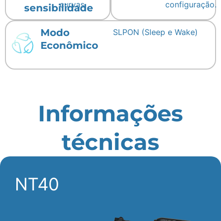
curvas.
configuração.
sensibilidade
Modo
SLPON (Sleep e Wake)
Econômico
Informações
técnicas
NT40