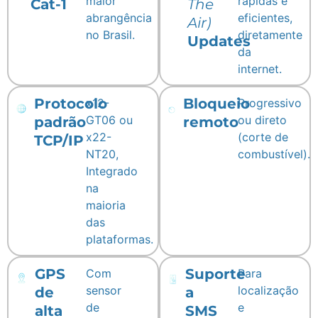
maior
rápidas e
Cat-1
The
abrangência
eficientes,
Air)
no Brasil.
diretamente
Updates
da
internet.
Protocolo
Bloqueio
x12-
Progressivo
GT06 ou
ou direto
padrão
remoto
x22-
(corte de
TCP/IP
NT20,
combustível).
Integrado
na
maioria
das
plataformas.
GPS
Suporte
Com
Para
sensor
localização
de
a
de
e
alta
SMS