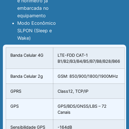
e horimetro já
embarcada no
equipamento
Modo Econômico
SLPON (Sleep e
Wake)
Banda Celular 4G
LTE-FDD CAT-1
B1/B2/B3/B4/B5/B7/B8/B28/B66
Banda Celular 2g
GSM: 850/900/1800/1900MHz
GPRS
Class12, TCP/IP
GPS
GPS/BDS/GNSS/LBS – 72
Canais
Sensibilidade GPS
-164dB