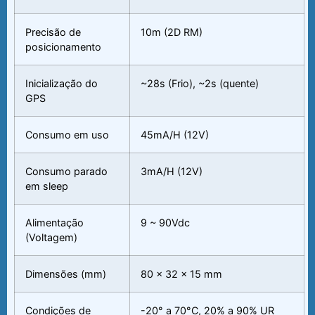
Precisão de
10m (2D RM)
posicionamento
Inicialização do
~28s (Frio), ~2s (quente)
GPS
Consumo em uso
45mA/H (12V)
Consumo parado
3mA/H (12V)
em sleep
Alimentação
9 ~ 90Vdc
(Voltagem)
Dimensões (mm)
80 x 32 x 15 mm
Condições de
-20° a 70°C, 20% a 90% UR